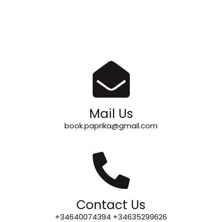
Mail Us
book.paprika@gmail.com
Contact Us
+34640074394 +34635299626