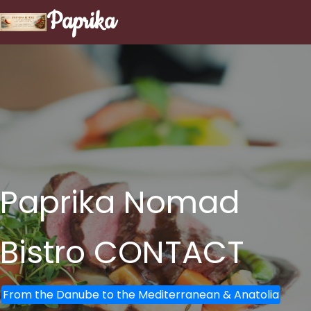
Paprika
Paprika Nomad
Bistro
CONTACT
From the Danube to the Mediterranean & Anatolia